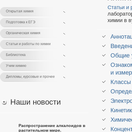
Статьи и 
Открытая химия
лаборато
химии в в
Подготовка к ЕГЭ
Органическая химия
Аннота
Статьи и работы по химии
Введен
Общие 
Библиотека
Ознако
Учим химию
и изме
Дипломы, курсовые и прочее
Классы 
Опреде
Наши новости
Электро
Кинетик
Химиче
Распространение алкалоидов в
Концент
растительном мире.