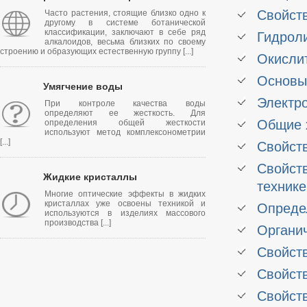
Свойств
Часто растения, стоящие близко одно к
другому в системе ботанической
классификации, заключают в себе ряд
Гидроли
алкалоидов, весьма близких по своему
строению и образующих естественную группу [...]
Окисли
Основы
Умягчение воды
Электро
При контроле качества воды
определяют ее жесткость. Для
Общие 
определения общей жесткости
используют метод комплексонометрии
[...]
Свойств
Свойст
Жидкие кристаллы
технике
Многие оптические эффекты в жидких
кристаллах уже освоены техникой и
Определ
используются в изделиях массового
производства [...]
Органи
Свойств
Свойств
Свойств