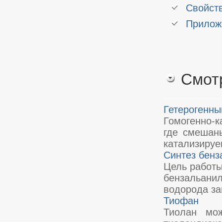
Свойств
Прилож
Смот
Гетерогенны
Гомогенно-
где смешаны
катализируе
Синтез бенз
Цель работы
бензальани
водорода за
Тиофан
Тиолан мо