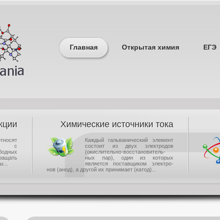
Главная
Открытая химия
ЕГЭ
кции
Химические источники тока
носят
Каждый гальванический элемент
щие с
состоит из двух электродов
одных
(окислительно-восстановитель-
ращать
ных пар), один из которых
...
является поставщиком электро-
нов (анод), а другой их принимает (катод)...