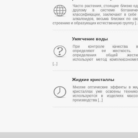
Часто растения, стоящие близко од
другому в системе ботаничес
классификации, заключают в себе
алкалоидов, весьма близких по св
строению и образующих естественную группу [...
Умягчение воды
При контроле качества в
определяют ее жесткость. 
определения общей жестко
используют метод комплексономе
[...]
Жидкие кристаллы
Многие оптические эффекты в жи
кристаллах уже освоены техник
используются в изделиях массо
производства [...]