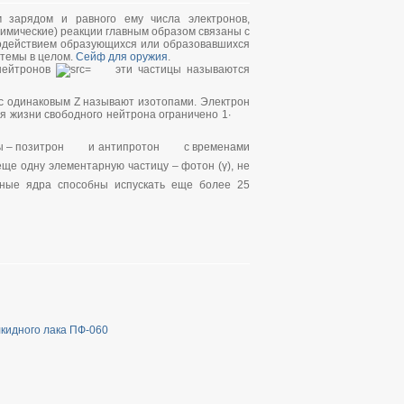
 зарядом и равного ему числа электронов,
имические) реакции главным образом связаны с
одействием образующихся или образовавшихся
стемы в целом.
Сейф для оружия
.
 нейтронов
эти частицы называются
 с одинаковым Z называют изотопами. Электрон
я жизни свободного нейтрона ограничено 1∙
ы – позитрон
и антипротон
с временами
 еще одну элементарную частицу – фотон (γ), не
ные ядра способны испускать еще более 25
лкидного лака ПФ-060