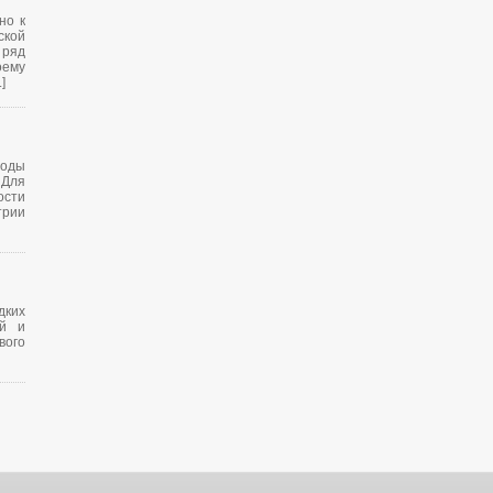
но к
кой
 ряд
оему
]
оды
Для
сти
трии
дких
ой и
вого