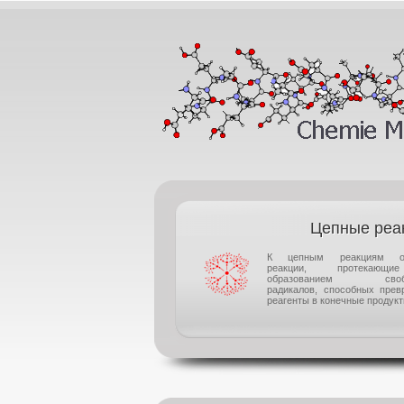
Цепные реа
К цепным реакциям от
реакции, протекаю
образованием своб
радикалов, способных прев
реагенты в конечные продукты