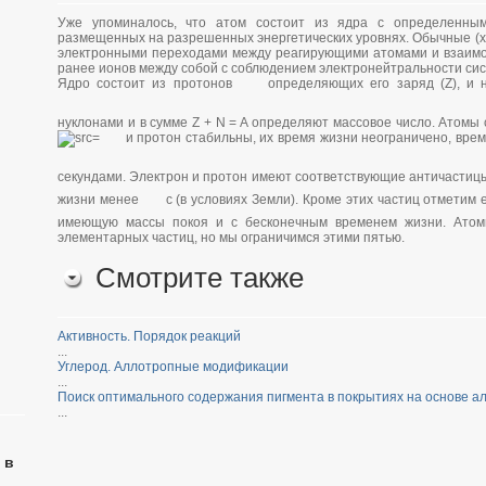
Уже упоминалось, что атом состоит из ядра с определенным
размещенных на разрешенных энергетических уровнях. Обычные (х
электронными переходами между реагирующими атомами и взаим
ранее ионов между собой с соблюдением электронейтральности си
Ядро состоит из протонов
определяющих его заряд (Z), и
нуклонами и в сумме Z + N = A определяют массовое число. Атомы
и протон стабильны, их время жизни неограничено, врем
секундами. Электрон и протон имеют соответствующие античастиц
жизни менее
с (в условиях Земли). Кроме этих частиц отметим
имеющую массы покоя и с бесконечным временем жизни. Атом
элементарных частиц, но мы ограничимся этими пятью.
Смотрите также
Активность. Порядок реакций
...
Углерод. Аллотропные модификации
...
Поиск оптимального содержания пигмента в покрытиях на основе а
...
 в