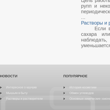
Цель работы
рупп и неко
периодичес
...
Растворы и 
Если в сос
сахара ил
наблюдать
уменьшается.
НОВОСТИ
ПОПУЛЯРНОЕ
Интересное о каучуке
История косметики
Мышьяк в быту
Обмен углеводов
Растворы и растворители
Основные химические закон