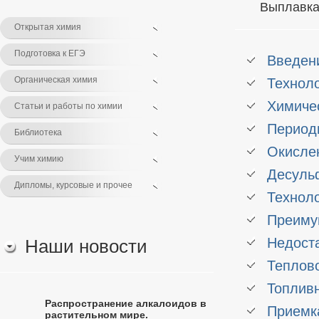
Выплавка
Открытая химия
Подготовка к ЕГЭ
Введен
Органическая химия
Техноло
Химичес
Статьи и работы по химии
Период
Библиотека
Окисле
Учим химию
Десуль
Дипломы, курсовые и прочее
Техноло
Преиму
Недоста
Наши новости
Теплов
Топливн
Распространение алкалоидов в
Приемка
растительном мире.