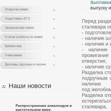
Выплавка
выпуску и
Открытая химия
Подготовка к ЕГЭ
Перед разде
сталевара о
Органическая химия
- подготовл
Статьи и работы по химии
- наличие ш
- наличие и
Библиотека
- наличие
прожигания
Учим химию
отверстия;
Дипломы, курсовые и прочее
- наличие с
Разделка ст
подручным с
наличии
Наши новости
под желобом
Разделка от
остерегать
Распространение алкалоидов в
сталевара,
растительном мире.