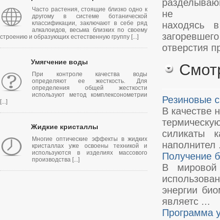
разделываю
Часто растения, стоящие близко одно к
не
другому в системе ботанической
классификации, заключают в себе ряд
находясь 
алкалоидов, весьма близких по своему
загоревшего
строению и образующих естественную группу [...]
отверстия п
Умягчение воды
Смот
При контроле качества воды
определяют ее жесткость. Для
определения общей жесткости
используют метод комплексонометрии
Резиновые 
[...]
В качестве 
термическу
Жидкие кристаллы
силикаты к
Многие оптические эффекты в жидких
наполнител .
кристаллах уже освоены техникой и
используются в изделиях массового
Получение б
производства [...]
В мировой 
использова
энергии би
являетс ...
Программа у