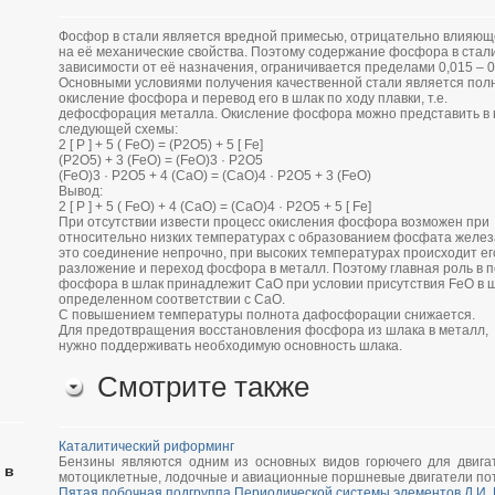
Фосфор в стали является вредной примесью, отрицательно влияю
на её механические свойства. Поэтому содержание фосфора в стали
зависимости от её назначения, ограничивается пределами 0,015 – 
Основными условиями получения качественной стали является пол
окисление фосфора и перевод его в шлак по ходу плавки, т.е.
дефосфорация металла. Окисление фосфора можно представить в 
следующей схемы:
2 [ P ] + 5 ( FeO) = (P2O5) + 5 [ Fe]
(P2O5) + 3 (FeO) = (FeO)3 · P2O5
(FeO)3 · P2O5 + 4 (CaO) = (CaO)4 · P2O5 + 3 (FeO)
Вывод:
2 [ P ] + 5 ( FeO) + 4 (CaO) = (CaO)4 · P2O5 + 5 [ Fe]
При отсутствии извести процесс окисления фосфора возможен при
относительно низких температурах с образованием фосфата железа
это соединение непрочно, при высоких температурах происходит ег
разложение и переход фосфора в металл. Поэтому главная роль в 
фосфора в шлак принадлежит CaO при условии присутствия FeO в ш
определенном соответствии с CaO.
С повышением температуры полнота дафосфорации снижается.
Для предотвращения восстановления фосфора из шлака в металл,
нужно поддерживать необходимую основность шлака.
Смотрите также
Каталитический риформинг
Бензины являются одним из основных видов горючего для двига
 в
мотоциклетные, лодочные и авиационные поршневые двигатели потр
Пятая побочная подгруппа Периодической системы элементов Д.И.