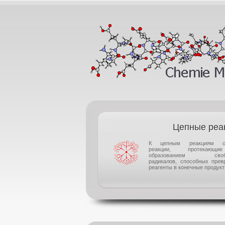
Цепные реа
К цепным реакциям от
реакции, протекаю
образованием своб
радикалов, способных прев
реагенты в конечные продукты