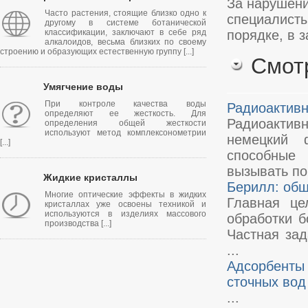
За нарушени
Часто растения, стоящие близко одно к
специалисты
другому в системе ботанической
классификации, заключают в себе ряд
порядке, в 
алкалоидов, весьма близких по своему
строению и образующих естественную группу [...]
Смот
Умягчение воды
При контроле качества воды
Радиоактив
определяют ее жесткость. Для
Радиоактив
определения общей жесткости
используют метод комплексонометрии
немецкий 
[...]
способные 
вызывать поч
Жидкие кристаллы
Берилл: общ
Многие оптические эффекты в жидких
Главная це
кристаллах уже освоены техникой и
используются в изделиях массового
обработки 
производства [...]
Частная зад
...
Адсорбенты
сточных вод
...