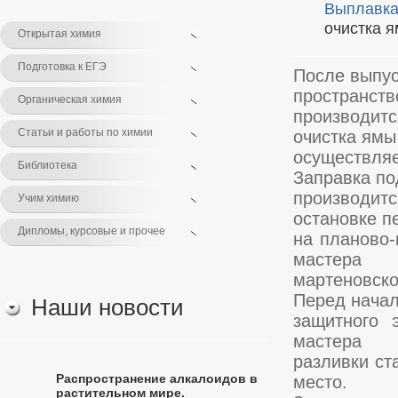
Выплавка
очистка я
Открытая химия
Подготовка к ЕГЭ
После выпус
пространст
Органическая химия
производитс
Статьи и работы по химии
очистка ямы
осуществляе
Библиотека
Заправка по
производи
Учим химию
остановке п
Дипломы, курсовые и прочее
на планово-
мастера
мартеновско
Перед начал
Наши новости
защитного 
мастера
разливки ст
Распространение алкалоидов в
место.
растительном мире.