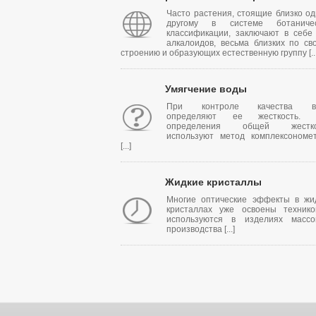
Часто растения, стоящие близко од
другому в системе ботаничес
классификации, заключают в себе
алкалоидов, весьма близких по св
строению и образующих естественную группу [...
Умягчение воды
При контроле качества в
определяют ее жесткость. 
определения общей жестко
используют метод комплексономе
[...]
Жидкие кристаллы
Многие оптические эффекты в жи
кристаллах уже освоены техник
используются в изделиях массо
производства [...]