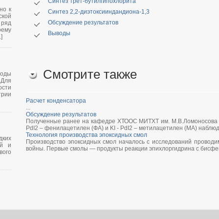
Синтез трет-бутилгипохлорита
но к
Синтез 2,2-диэтоксииндандиона-1,3
кой
Обсуждение результатов
 ряд
оему
Выводы
]
Смотрите также
оды
Для
сти
трии
Расчет конденсатора
...
Обсуждение результатов
Полученные ранее на кафедре ХТООС МИТХТ им. М.В.Ломоносова дан
PdI2 – фенилацетилен (ФА) и KI - PdI2 – метилацетилен (МА) наблюд
Технология производства эпоксидных смол
дких
Производство эпоксидных смол началось с исследований провод
ой и
войны. Первые смолы — продукты реакции эпихлоргидрина с бисфен
вого