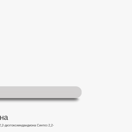
она
2,2-диэтоксииндандиона Синтез 2,2-