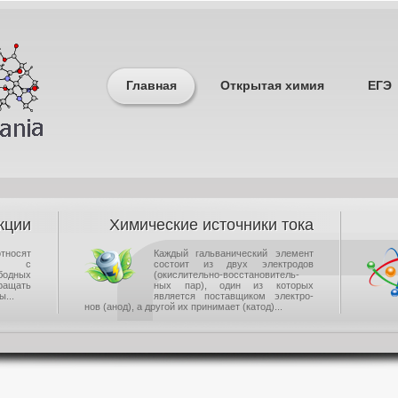
Главная
Открытая химия
ЕГЭ
кции
Химические источники тока
носят
Каждый гальванический элемент
щие с
состоит из двух электродов
одных
(окислительно-восстановитель-
ращать
ных пар), один из которых
...
является поставщиком электро-
нов (анод), а другой их принимает (катод)...