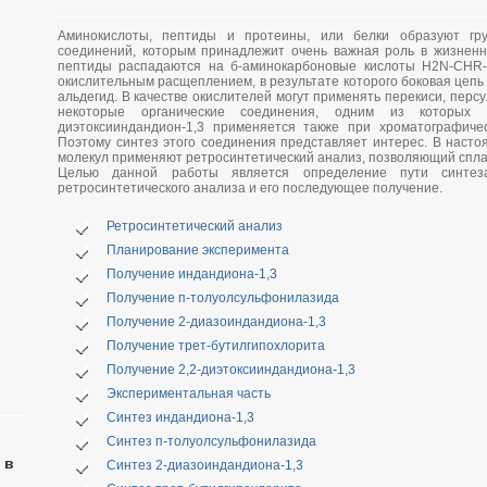
Аминокислоты, пептиды и протеины, или белки образуют гру
соединений, которым принадлежит очень важная роль в жизненн
пептиды распадаются на б-аминокарбоновые кислоты H2N-CHR-
окислительным расщеплением, в результате которого боковая цепь
альдегид. В качестве окислителей могут применять перекиси, персу
некоторые органические соединения, одним из которых яв
диэтоксииндандион-1,3 применяется также при хроматографиче
Поэтому синтез этого соединения представляет интерес. В насто
молекул применяют ретросинтетический анализ, позволяющий спла
Целью данной работы является определение пути синтеза
ретросинтетического анализа и его последующее получение.
Ретросинтетический анализ
Планирование эксперимента
Получение индандиона-1,3
Получение п-толуолсульфонилазида
Получение 2-диазоиндандиона-1,3
Получение трет-бутилгипохлорита
Получение 2,2-диэтоксииндандиона-1,3
Экспериментальная часть
Синтез индандиона-1,3
Синтез п-толуолсульфонилазида
 в
Синтез 2-диазоиндандиона-1,3