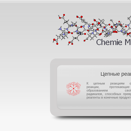
Цепные реа
К цепным реакциям от
реакции, протекаю
образованием своб
радикалов, способных прев
реагенты в конечные продукты