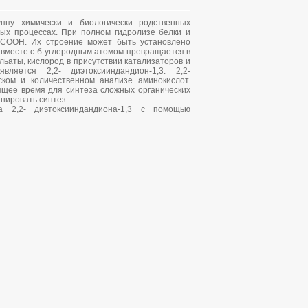
ппу химически и биологически родственных
ых процессах. При полном гидролизе белки и
COOH. Их строение может быть установлено
 вместе с б-углеродным атомом превращается в
льаты, кислород в присутствии катализаторов и
ляется 2,2- диэтоксииндандион-1,3. 2,2-
ском и количественном анализе аминокислот.
ящее время для синтеза сложных органических
нировать синтез.
 2,2- диэтоксииндандиона-1,3 с помощью