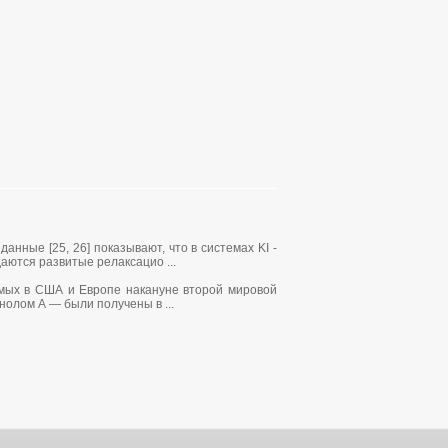
ные [25, 26] показывают, что в системах KI -
аются развитые релаксацио ...
имых в США и Европе накануне второй мировой
олом А — были получены в ...