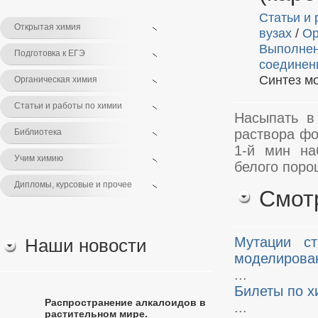
Статьи и 
Открытая химия
вузах
/
Ор
Выполнен
Подготовка к ЕГЭ
соединен
Синтез м
Органическая химия
Статьи и работы по химии
Насыпать в
раствора фо
Библиотека
1-й мин на
Учим химию
белого поро
Дипломы, курсовые и прочее
Смот
Мутации ст
Наши новости
моделирова
...
Билеты по х
Распространение алкалоидов в
...
растительном мире.