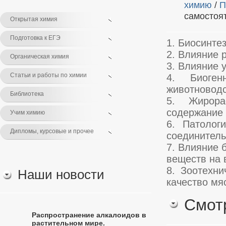
химию
/
П
самостоя
Открытая химия
Подготовка к ЕГЭ
1. Биосинте
2. Влияние 
Органическая химия
3. Влияние 
Статьи и работы по химии
4. Биоген
животноводс
Библиотека
5. Жирора
содержание 
Учим химию
6. Патолог
Дипломы, курсовые и прочее
соединитель
7. Влияние 
веществ на 
8. Зоотехн
Наши новости
качество мя
Смот
Распространение алкалоидов в
растительном мире.