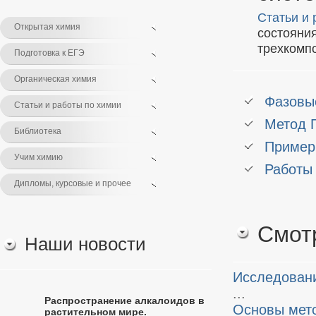
Статьи и 
Открытая химия
состояни
трехкомп
Подготовка к ЕГЭ
Органическая химия
Фазовы
Статьи и работы по химии
Метод Г
Библиотека
Пример
Учим химию
Работы
Дипломы, курсовые и прочее
Смот
Наши новости
Исследовани
...
Распространение алкалоидов в
Основы мето
растительном мире.