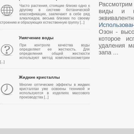
Рассмотрим 
Часто растения, стоящие близко одно к
другому в системе ботанической
виды и ме
классификации, заключают в себе ряд
эквивалентно
алкалоидов, весьма близких по своему
строению и образующих естественную группу [...]
Использован
Озон - выс
Умягчение воды
которое ис
удаления ма
При контроле качества воды
определяют ее жесткость. Для
запа ...
определения общей жесткости
используют метод комплексонометрии
[...]
Жидкие кристаллы
Многие оптические эффекты в жидких
кристаллах уже освоены техникой и
используются в изделиях массового
производства [...]