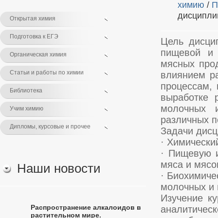
химию
/
П
дисципли
Открытая химия
Подготовка к ЕГЭ
Цель дисци
пищевой и 
Органическая химия
мясных прод
Статьи и работы по химии
влиянием р
процессам, 
Библиотека
выработке 
молочных 
Учим химию
различных п
Дипломы, курсовые и прочее
Задачи дисц
· Химически
· Пищевую и
мяса и мясо
Наши новости
· Биохимиче
молочных и 
Изучение ку
Распространение алкалоидов в
аналитичес
растительном мире.