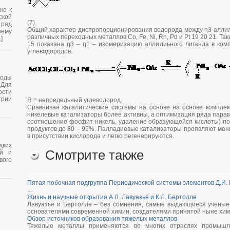
но к
кой
(7)
 ряд
Общий характер диспропорционирования водорода между η3-алли
оему
различных переходных металлов Со, Fe, Ni, Rh, Pd и Pt 19 20 21. Т
]
15 показана η3 – η1 – изомеризацию аллилиьного лиганда в ком
углеводородов.
оды
Для
сти
трии
R ≡ непредельный углеводород.
Сравнивая каталитические системы на основе на основе комплекс
никелевые катализаторы более активны, а оптимизация ряда парам
соотношение фосфит-никель, удаление образующейся кислоты) поз
продуктов до 80 – 95%. Палладиевые катализаторы проявляют мен
в присутствии кислорода и легко регенерируются.
дких
Смотрите также
ой и
вого
Пятая побочная подгруппа Периодической системы элементов Д.И.
...
Жизнь и научные открытия А.Л. Лавуазье и К.Л. Бертолле
Лавуазье и Бертолле – без сомнения, самые выдающиеся ученые-
основателями современной химии, создателями принятой ныне хими
Обзор источников образования тяжелых металлов
Тяжелые металлы применяются во многих отраслях промышлен