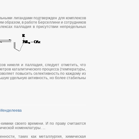
льными лигандами подтвержден для комплексов
аким образом, в работе Берселлини и сотрудников
плексах палладия в присутствии непредельных
ов никеля и палладия, следует отметить, что
етров каталитического процесса (температуры,
воляет повысить селективность по каждому из
ьшую удельную активность, но более стабильны
 Менделеева
химики своего времени. И по праву считаются
ческой номенклатуры. ...
ности, таких как металлургия, химическая