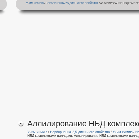
УЧИМ ХИМИЮ
/
НОРБОРНЕННА-2,5-ДИЕН И ЕГО СВОЙСТВА
/ АЛЛИЛИРОВАНИЕ НБД КОМПЛЕ
Аллилирование НБД комплек
Учим химию
/
Норборненна-2,5-диен и его свойства
/
Учим химию
/
Но
НБД комплексами палладия. Аллилирование НБД комплексами палла