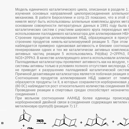
Модель единичного каталитического цикла, описанная в разделе 1.
изучения основных направлений циклоприсоединения аллильно
механизма. В работе Берселлини и сотр.15 показано, что в этой
никеля могут быть использованы аллильные комплексы других мета
основании совокупности литературных данных в 1991 году была 
каталитических систем с участием широкого круга переходных ме
использовании палладиевого катализатора для аллилирования НБН
Строение продуктов аллилирования НБД, образующихся в присут
строению продуктов никель-катализируемой реакции 5. При это
наблюдается примерно одинаковая активность и близкие соотноше
генерировании одних и тех же каталитически активных комплекса
активных частиц реакции 5 использовались Pd(dba) 2+2PPh3, P
NO3+2PPh3. В качестве аллилрующего агента использовали аллила
Палладиевые катализаторы проявляют активность как на воздухе, та
системы активны только в условиях полного отсутствия кислорода. О
не приводит к разрушению палладиевой каталитической системы
Причиной дезактивации катализатора является побочная реакция
Соотношение продуктов аллилирования НБД зависит от темп
образуются продукты I и II, в которых сохраняется норборненовая
(80 0С) наблюдается рост относительного количества соединения III
Проведение реакции в спиртовых средах способствует незначите
соединения I.
При мольном соотношении АА/НБД более единицы происходи
норборненовой двойной связи в соединения содержащих метилен ц
метиленовую группу(II) (реакция 7) 17.
 в