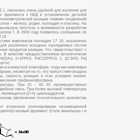
2.1, оказалась очень удобной для изучения для
го фрагмента к НБД и установления деталей
 стехиометрической реакции помимо соединений
ллов – железа, родия, палладия и платины. На
высказана гипотеза о возможности разработки
таллов 7. В 2000 году появилось сообщение об
 16.
ствии комплексов палладия 17 18, аналогично
м для различных исходных палладиевых систем
ния продуктов реакции. Что свидетельствует о
х. В качестве предшественников каталитически
d(OAc) 2+2PPh3, PdCl2(PPh3) 2, [(C3H5) Pd]
цетат.
к и в инертной атмосфере, тогда как никелевые
днако, несмотря на то, что присутствие воздуха
, скорость реакции в этих условиях низкая.
 окисления трифенилфосфина.
ературы. При 25 – 60 0С преимущественно
 двойная связь. При более высокой температуре
, являющегося [2+4] -циклоаддуктом.
льному увеличению относительного количества
т вторичное аллилирование незамещенной
иклобутановый фрагмент (I) или винильную г и