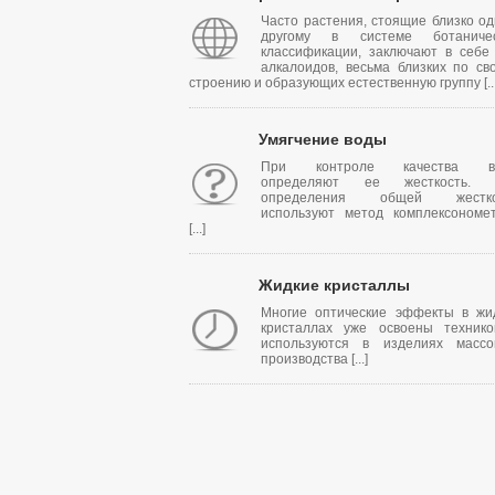
Часто растения, стоящие близко од
другому в системе ботаничес
классификации, заключают в себе
алкалоидов, весьма близких по св
строению и образующих естественную группу [...
Умягчение воды
При контроле качества в
определяют ее жесткость. 
определения общей жестко
используют метод комплексономе
[...]
Жидкие кристаллы
Многие оптические эффекты в жи
кристаллах уже освоены техник
используются в изделиях массо
производства [...]