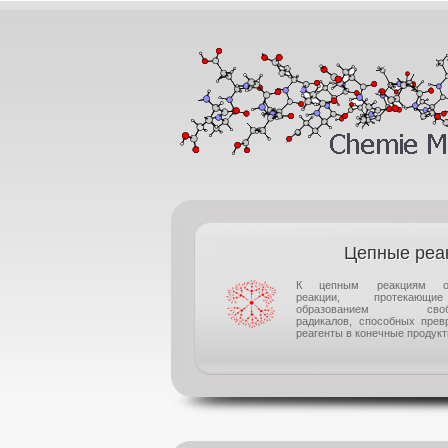
Цепные реа
К цепным реакциям от
реакции, протекаю
образованием своб
радикалов, способных прев
реагенты в конечные продукты