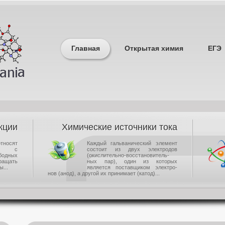
Главная
Открытая химия
ЕГЭ
кции
Химические источники тока
носят
Каждый гальванический элемент
щие с
состоит из двух электродов
одных
(окислительно-восстановитель-
ращать
ных пар), один из которых
...
является поставщиком электро-
нов (анод), а другой их принимает (катод)...