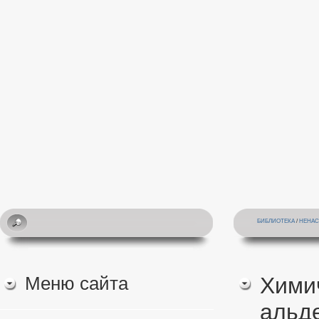
БИБЛИОТЕКА
/
НЕНАС
Меню сайта
Хими
альд