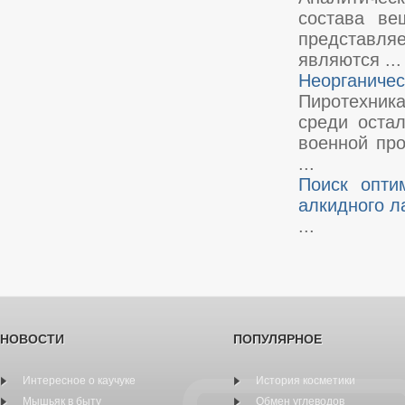
состава ве
представля
являются ...
Неорганичес
Пиротехника
среди оста
военной пр
...
Поиск опти
алкидного л
...
НОВОСТИ
ПОПУЛЯРНОЕ
Интересное о каучуке
История косметики
Мышьяк в быту
Обмен углеводов