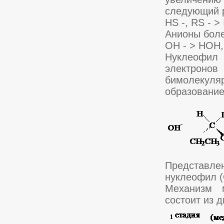
следующий 
HS -, RS - >
Анионы боле
OH - > HOH,
Нуклеофил 
электроно
бимолекул
образование
Представле
нуклеофил (
Механизм м
состоит из д