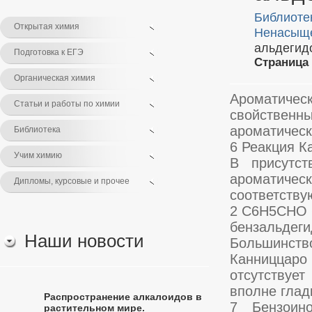
Библиоте
Открытая химия
Ненасыще
альдегид
Подготовка к ЕГЭ
Страница 
Органическая химия
Ароматиче
Статьи и работы по химии
свойственн
ароматическ
Библиотека
6 Реакция К
Учим химию
В присутст
ароматичес
Дипломы, курсовые и прочее
соответству
2 C6H5CHO
бензальдеги
Наши новости
Большинст
Канниццаро
отсутствуе
вполне глад
Распространение алкалоидов в
7 Бензоин
растительном мире.