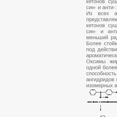
кетонов су
син- и анти-:
Из всех а
представля
кетонов су
син- и ант
меньший рад
Более стой
под действи
ароматическ
Оксимы жир
одной более
способность
ангидридов 
изомерных 