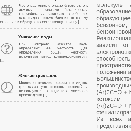
молекулы а
Часто растения, стоящие близко одно к
другому в системе ботанической
образовани
классификации, заключают в себе ряд
образующе
алкалоидов, весьма близких по своему
строению и образующих естественную группу [...]
бензоином,
бензоиновой
Умягчение воды
Реакционна
зависит от
При контроле качества воды
определяют ее жесткость. Для
электроно
определения общей жесткости
используют метод комплексонометрии
способность
[...]
пространств
положении а
Жидкие кристаллы
Большинство
Многие оптические эффекты в жидких
производным
кристаллах уже освоены техникой и
используются в изделиях массового
(Ar)2C=O +
производства [...]
кетоксим
(Ar)2C=O +
фенилгидра
Из всех а
представля