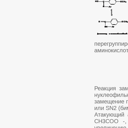
перегруппи
аминокислот
Реакция за
нуклеофильн
замещение п
или SN2 (би
Атакующий а
CH3COO -,
увеличению