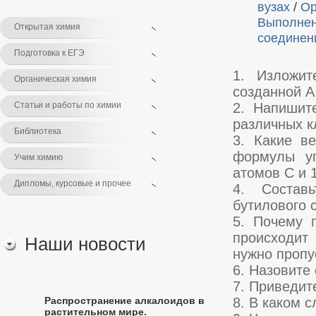
вузах
/
Ор
Выполнен
Открытая химия
соединен
Подготовка к ЕГЭ
1. Изложит
Органическая химия
созданной А
Статьи и работы по химии
2. Напишит
различных к
Библиотека
3. Какие в
формулы уг
Учим химию
атомов С и 1
Дипломы, курсовые и прочее
4. Состав
бутилового 
5. Почему 
происходит
Наши новости
нужно пропу
6. Назовите
7. Приведит
Распространение алкалоидов в
8. В каком 
растительном мире.