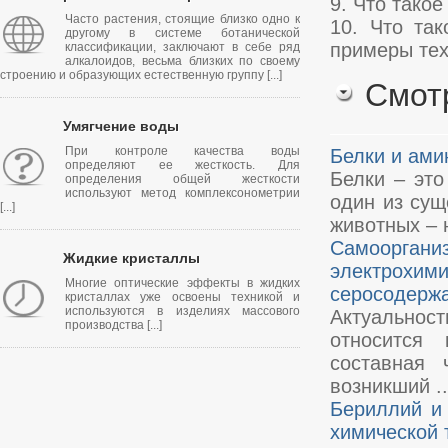
9. Что тако
Часто растения, стоящие близко одно к
10. Что та
другому в системе ботанической
примеры тех
классификации, заключают в себе ряд
алкалоидов, весьма близких по своему
строению и образующих естественную группу [...]
Смот
Умягчение воды
При контроле качества воды
Белки и ами
определяют ее жесткость. Для
Белки – это
определения общей жесткости
используют метод комплексонометрии
один из сущ
[...]
животных – 
Самоорган
Жидкие кристаллы
электрохим
Многие оптические эффекты в жидких
серосодерж
кристаллах уже освоены техникой и
используются в изделиях массового
Актуальнос
производства [...]
относится 
составная 
возникший ..
Бериллий и
химической 