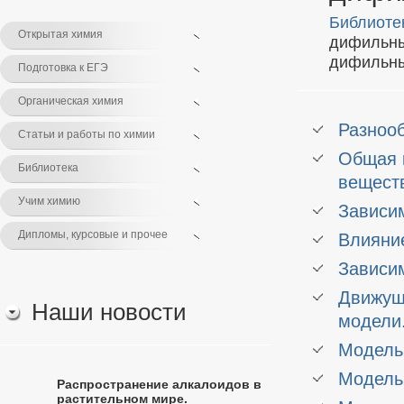
Библиоте
Открытая химия
дифильны
дифильн
Подготовка к ЕГЭ
Органическая химия
Разноо
Статьи и работы по химии
Общая 
Библиотека
вещест
Учим химию
Зависи
Дипломы, курсовые и прочее
Влияни
Зависи
Движущ
Наши новости
модели
Модель
Модель
Распространение алкалоидов в
растительном мире.