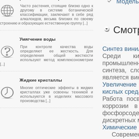
Модель
Часто растения, стоящие близко одно к
другому в системе ботанической
классификации, заключают в себе ряд
алкалоидов, весьма близких по своему
строению и образующих естественную группу [...]
Смот
Умягчение воды
При контроле качества воды
Синтез вини
определяют ее жесткость. Для
Среди ки
определения общей жесткости
используют метод комплексонометрии
промышленн
[...]
синтеза, с
является вин
Жидкие кристаллы
Увеличение
Многие оптические эффекты в жидких
кислых сред
кристаллах уже освоены техникой и
используются в изделиях массового
Работа пос
производства [...]
коррозии в
фосфорсод
дискретных м
Химические 
Современна