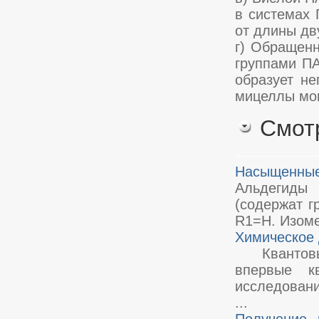
в системах
от длины дв
г) Обращен
группами П
образует н
мицеллы мог
Смот
Насыщенные
Альдегиды
(содержат 
R1=H. Изоме
Химическое 
Квантовым 
впервые к
исследован
...