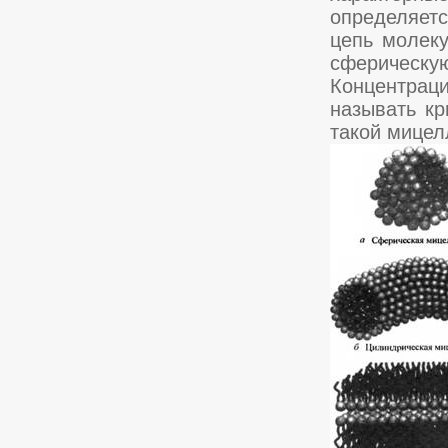
определяетс
цепь молек
сферичес
Концентрац
называть кр
такой мицел