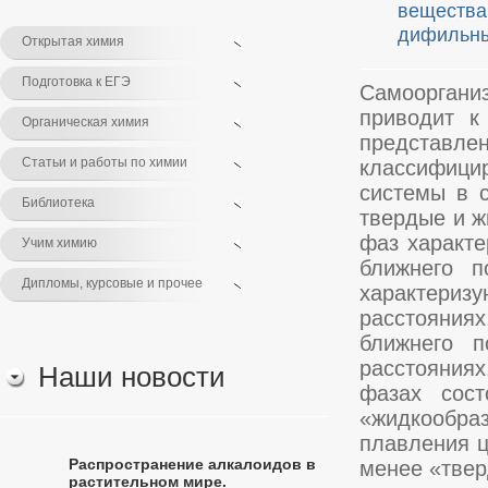
веществ
дифильн
Открытая химия
Подготовка к ЕГЭ
Самоорган
приводит к
Органическая химия
представл
Статьи и работы по химии
классифици
системы в 
Библиотека
твердые и ж
фаз характе
Учим химию
ближнего п
Дипломы, курсовые и прочее
характери
расстояния
ближнего п
расстояниях
Наши новости
фазах сост
«жидкообра
плавления ц
Распространение алкалоидов в
менее «твер
растительном мире.