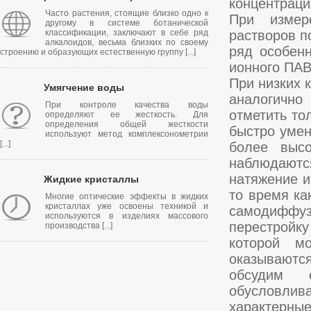
концентраци
Часто растения, стоящие близко одно к
При измер
другому в системе ботанической
классификации, заключают в себе ряд
растворов п
алкалоидов, весьма близких по своему
ряд особен
строению и образующих естественную группу [...]
ионного ПАВ
При низких 
Умягчение воды
аналогично
При контроле качества воды
отметить то
определяют ее жесткость. Для
определения общей жесткости
быстро умен
используют метод комплексонометрии
[...]
более высо
наблюдают
натяжение и
Жидкие кристаллы
то время ка
Многие оптические эффекты в жидких
кристаллах уже освоены техникой и
самодиффу
используются в изделиях массового
перестройк
производства [...]
которой м
оказываютс
обсудим 
обусловлив
характерны