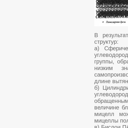
В результа
структур:
а) Сфериче
углеводоро
группы, об
низким з
самопроизво
длине вытян
б) Цилиндр
углеводоро
обращенным
величине бл
мицелл мож
мицеллы по
в) Бислои П