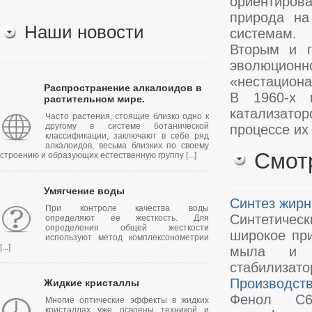
ориентиров
природа на
Наши новости
системам.
Вторым и г
эволюцио
«нестациона
Распространение алкалоидов в
В 1960-х 
растительном мире.
катализато
Часто растения, стоящие близко одно к
другому в системе ботанической
процессе их
классификации, заключают в себе ряд
алкалоидов, весьма близких по своему
Смот
строению и образующих естественную группу [...]
Умягчение воды
Синтез жирн
При контроле качества воды
Синтетичес
определяют ее жесткость. Для
определения общей жесткости
широкое пр
используют метод комплексонометрии
[...]
мыла и м
стабилизатор
Производст
Жидкие кристаллы
Фенол С6
Многие оптические эффекты в жидких
кристаллах уже освоены техникой и