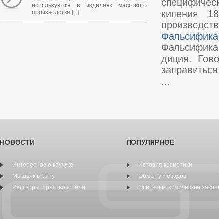
специфическ
используются в изделиях массового
кипения 1
производства [...]
производстве
Фальсифика
Фальсификац
диция. Гов
заправить­с
...
НОВОСТИ
ПОПУЛЯРНОЕ
Интересное о каучуке
История косметики
Мышьяк в быту
Обмен углеводов
Растворы и растворители
Основные химические закон