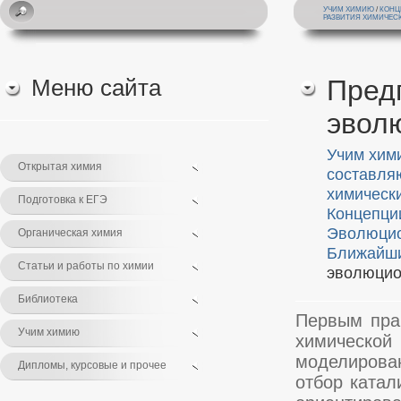
УЧИМ ХИМИЮ
/
КОНЦ
РАЗВИТИЯ ХИМИЧЕС
Меню сайта
Пред
эвол
Учим хим
Открытая химия
составля
химическ
Подготовка к ЕГЭ
Концепци
Эволюцио
Органическая химия
Ближайши
Статьи и работы по химии
эволюцио
Библиотека
Первым пра
Учим химию
химическ
моделирован
Дипломы, курсовые и прочее
отбор катал