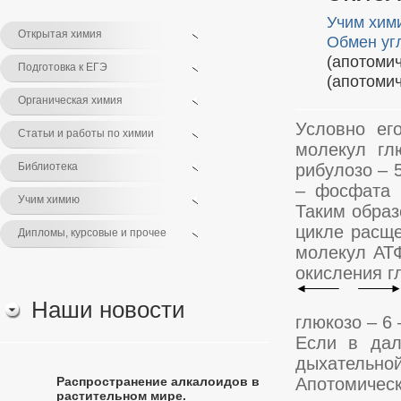
Учим хим
Открытая химия
Обмен уг
(апотоми
Подготовка к ЕГЭ
(апотомич
Органическая химия
Условно ег
Статьи и работы по химии
молекул гл
Библиотека
рибулозо – 
– фосфата 
Учим химию
Таким образ
цикле расще
Дипломы, курсовые и прочее
молекул АТФ
окисления г
Наши новости
глюкозо – 6
Если в дал
дыхательн
Распространение алкалоидов в
Апотомическ
растительном мире.