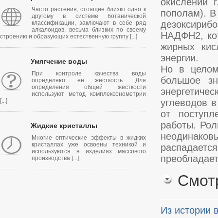
окислении 
Часто растения, стоящие близко одно к
пополам). В
другому в системе ботанической
дезоксирибо
классификации, заключают в себе ряд
алкалоидов, весьма близких по своему
НАДФН2, ко
строению и образующих естественную группу [...]
жирных кис
энергии.
Умягчение воды
Но в целом
При контроле качества воды
большое зн
определяют ее жесткость. Для
определения общей жесткости
энергетиче
используют метод комплексонометрии
[...]
углеводов в
от поступл
работы. Рол
Жидкие кристаллы
неодинаков
Многие оптические эффекты в жидких
кристаллах уже освоены техникой и
распадается
используются в изделиях массового
преобладает
производства [...]
Смот
Из истории 