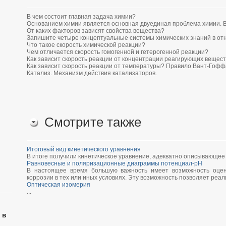
В чем состоит главная задача химии?
Основанием химии является основная двуединая проблема химии. В
От каких факторов зависят свойства вещества?
Запишите четыре концептуальные системы химических знаний в от
Что такое скорость химической реакции?
Чем отличается скорость гомогенной и гетерогенной реакции?
Как зависит скорость реакции от концентрации реагирующих вещест
Как зависит скорость реакции от температуры? Правило Вант-Гофф
Катализ. Механизм действия катализаторов.
Смотрите также
Итоговый вид кинетического уравнения
В итоге получили кинетическое уравнение, адекватно описывающее 
Равновесные и поляризационные диаграммы потенциал-pH
В настоящее время большую важность имеет возможность оцени
коррозии в тех или иных условиях. Эту возможность позволяет реали
Оптическая изомерия
...
 в