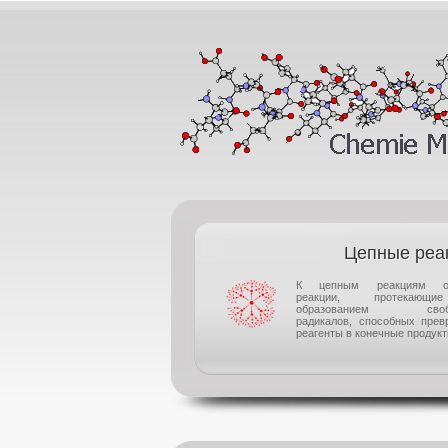
Цепные реа
К цепным реакциям от
реакции, протекаю
образованием своб
радикалов, способных прев
реагенты в конечные продукты