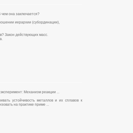
 чем она заключается?
ношении иерархии (субординации),
в? Закон действующих масс.
а.
эксперимент: Механизм реакции ...
вать устойчивость металлов и их сплавов к
зовать на практике приме ...