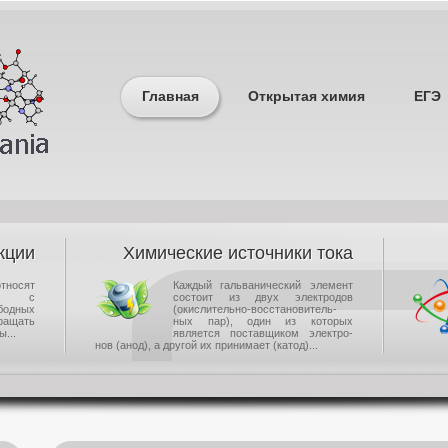
Главная
Открытая химия
ЕГЭ
кции
Химические источники тока
носят
Каждый гальванический элемент
щие с
состоит из двух электродов
одных
(окислительно-восстановитель-
ращать
ных пар), один из которых
...
является поставщиком электро-
нов (анод), а другой их принимает (катод)...