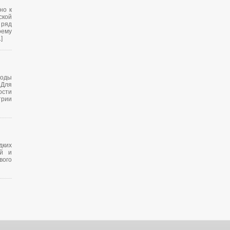
но к
кой
 ряд
оему
]
оды
Для
сти
трии
дких
ой и
вого