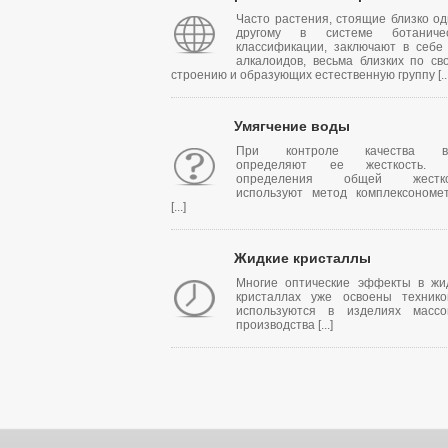
Часто растения, стоящие близко од
другому в системе ботаничес
классификации, заключают в себе
алкалоидов, весьма близких по св
строению и образующих естественную группу [...
Умягчение воды
При контроле качества в
определяют ее жесткость. 
определения общей жестко
используют метод комплексономе
[...]
Жидкие кристаллы
Многие оптические эффекты в жи
кристаллах уже освоены техник
используются в изделиях массо
производства [...]