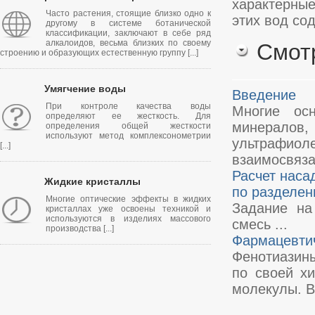
характер­ны
Часто растения, стоящие близко одно к
этих вод со
другому в системе ботанической
классификации, заключают в себе ряд
алкалоидов, весьма близких по своему
Смот
строению и образующих естественную группу [...]
Умягчение воды
Введение
При контроле качества воды
Многие осн
определяют ее жесткость. Для
минералов,
определения общей жесткости
используют метод комплексонометрии
ультрафиол
[...]
взаимосвяза
Расчет наса
Жидкие кристаллы
по разделе
Многие оптические эффекты в жидких
Задание на
кристаллах уже освоены техникой и
используются в изделиях массового
смесь ...
производства [...]
Фармацевтич
Фенотиазины
по своей хи
молекулы. В