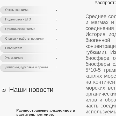
Распрост
Открытая химия
Среднее сод
Подготовка к ЕГЭ
и магмах и 
соединения
Органическая химия
История ио
Статьи и работы по химии
биогенной
концентрац
Библиотека
губками). И
биосфере, о
Учим химию
биосферы с
Дипломы, курсовые и прочее
5*10-5 гра
каплях морс
на конти­не
морских ве
Наши новости
органически
илов и обра
часть соеди
Распространение алкалоидов в
используе
растительном мире.