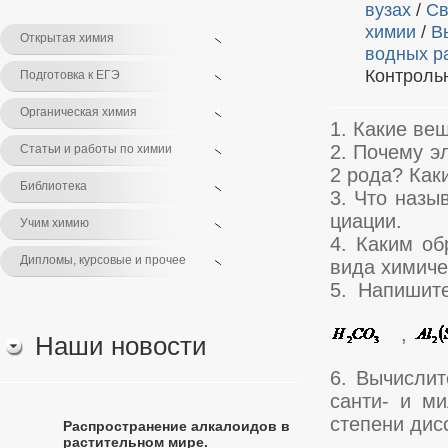
вузах
/
Св
химии
/
В
Открытая химия
водных р
Контроль
Подготовка к ЕГЭ
Органическая химия
1. Какие ве
2. Почему э
Статьи и работы по химии
2 рода? Как
Библиотека
3. Что назы
циации.
Учим химию
4. Каким об
Дипломы, курсовые и прочее
вида химиче
5. Напишит
,
Наши новости
6. Вычислит
санти- и м
степени ди
Распространение алкалоидов в
растительном мире.