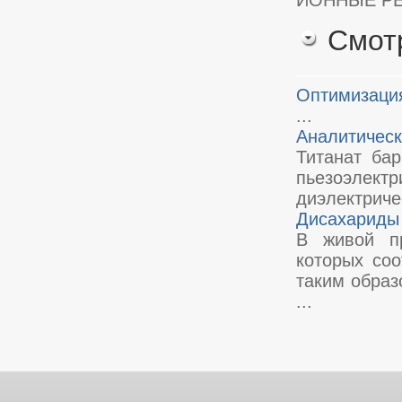
ИОННЫЕ РЕ
Смот
Оптимизация
...
Аналитическ
Титанат ба
пьезоэлектр
диэлектриче
Дисахариды
В живой пр
которых соо
таким образ
...