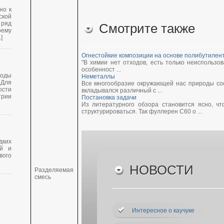
но к
кой
 ряд
Смотрите также
оему
]
Огнестойкие композиции на основе полибутиле
"В химии нет отходов, есть только неиспользо
особенност ...
оды
Неметаллы
Для
Все многообразие окружающей нас природы сос
сти
вкладывался различный с ...
трии
Постановка задачи
Из литературного обзора становится ясно, ч
структурироваться. Так фуллерен С60 о ...
дких
ой и
вого
НОВОСТИ
Разделяемая
смесь
Интересное о каучуке