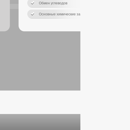
Пои
Обмен углеводов
Основные химические законы