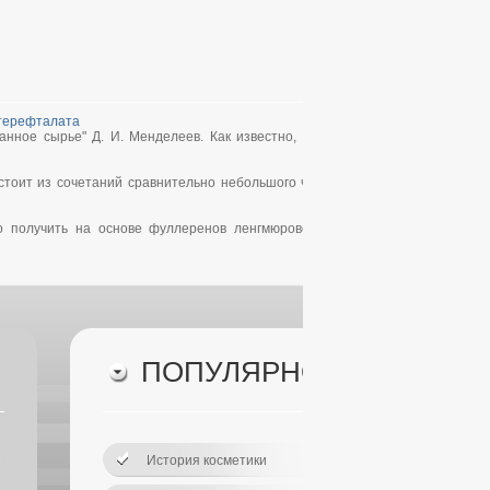
нтерефталата
ванное сырье" Д. И. Менделеев. Как известно, развитие современной техн
тоит из сочетаний сравнительно небольшого числа химических элементов.
то получить на основе фуллеренов ленгмюровские монослои достаточно 
ПОД
ПОПУЛЯРНОЕ
Гла
Спис
История косметики