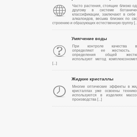
Часто растения, стоящие близко од
другому в системе ботаничес
классификации, заключают в себе
алкалоидов, весьма близких по св
строению и образующих естественную группу [...
Умягчение воды
При контроле качества в
определяют ее жесткость. 
определения общей жестко
используют метод комплексономе
[...]
Жидкие кристаллы
Многие оптические эффекты в жи
кристаллах уже освоены техник
используются в изделиях массо
производства [...]