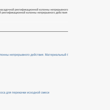
 насадочной ректификационной колонны непрерывного
й ректификационной колонны непрерывного действия
лонны непрерывного действия. Материальный баланс колонны и рабочее фл
оса для перекачки исходной смеси