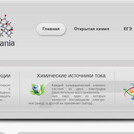
Главная
Открытая химия
ЕГЭ
кции
Химические источники тока
носят
Каждый гальванический элемент
щие с
состоит из двух электродов
одных
(окислительно-восстановитель-
ращать
ных пар), один из которых
...
является поставщиком электро-
нов (анод), а другой их принимает (катод)...