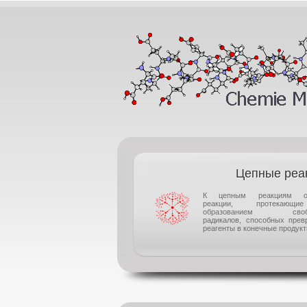
Цепные реа
К цепным реакциям от
реакции, протекаю
образованием своб
радикалов, способных прев
реагенты в конечные продукты