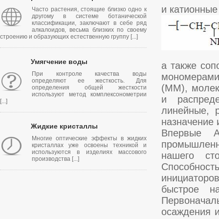
и катионные
Часто растения, стоящие близко одно к
другому в системе ботанической
классификации, заключают в себе ряд
алкалоидов, весьма близких по своему
строению и образующих естественную группу [...]
Умягчение воды
а также со
При контроле качества воды
мономерами
определяют ее жесткость. Для
(ММ), моле
определения общей жесткости
используют метод комплексонометрии
и распред
[...]
линейные, 
назначение 
Жидкие кристаллы
Впервые 
Многие оптические эффекты в жидких
промышленн
кристаллах уже освоены техникой и
используются в изделиях массового
нашего ст
производства [...]
Способност
инициаторо
быстрое н
Первоначаль
осаждения 