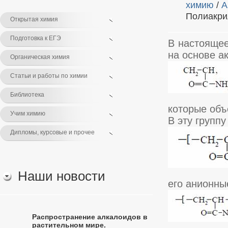
химию
/
А
Полиакри
Открытая химия
Подготовка к ЕГЭ
В настояще
на основе а
Органическая химия
Статьи и работы по химии
Библиотека
которые об
Учим химию
В эту групп
Дипломы, курсовые и прочее
Наши новости
его анионны
Распространение алкалоидов в
растительном мире.