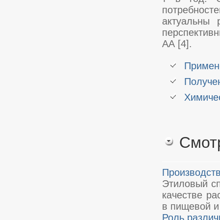
потребност
актуальны 
перспективн
АА [4].
Примен
Получе
Химиче
Смот
Производств
Этиловый сп
качестве ра
в пищевой и
Роль различ