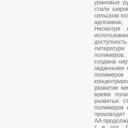
урановых р
стали широ
сельском хо
адгезивов, 
Несмотря 
использован
доступност
литературе
полимеров.
создана на
заданными 
полимеро
концентрир
развитие м
время пол
развитых с
полимеров 
производят
АА продолжа
т в год. О