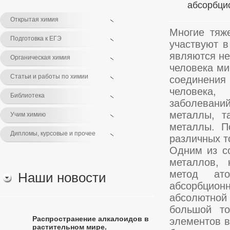
абсорбци
Открытая химия
Многие тяже
Подготовка к ЕГЭ
участвуют в
являются не
Органическая химия
человека ми
Статьи и работы по химии
соединения
человека,
Библиотека
заболеваний
металлы, т
Учим химию
металлы. П
Дипломы, курсовые и прочее
различных т
Одним из с
металлов, 
метод ато
Наши новости
абсорбцио
абсолютной 
большой то
Распространение алкалоидов в
элементов в
растительном мире.