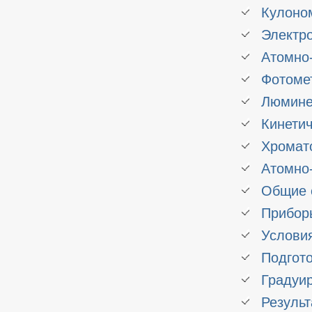
Кулоно
Электр
Атомно
Фотоме
Люмине
Кинети
Хромат
Атомно
Общие 
Прибор
Услови
Подгот
Градуи
Резуль