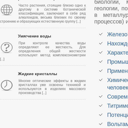
биологии, 
Часто растения, стоящие близко одно к
геологии, п
другому в системе ботанической
классификации, заключают в себе ряд
в металлур
алкалоидов, весьма близких по своему
процессов) и
строению и образующих естественную группу [...]
Железо
Умягчение воды
Нахожд
При контроле качества воды
определяют ее жесткость. Для
определения общей жесткости
Характе
используют метод комплексонометрии
[...]
Промыш
Примен
Жидкие кристаллы
Химичес
Многие оптические эффекты в жидких
кристаллах уже освоены техникой и
челове
используются в изделиях массового
производства [...]
Соврем
Титрим
Потенц
Вольта