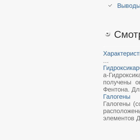
Вывод
Смот
Характерист
...
Гидроксикар
a-Гидроксик
получены о
Фентона. Дл
Галогены
Галогены (с
расположены
элементов Д