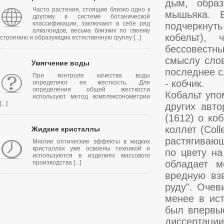
дым, обра
Часто растения, стоящие близко одно к
мышьяка. В
другому в системе ботанической
классификации, заключают в себе ряд
подчеркнуть
алкалоидов, весьма близких по своему
кобельт),
строению и образующих естественную группу [...]
бессовестн
смыслу слов
Умягчение воды
последнее с
При контроле качества воды
- кобчик.
определяют ее жесткость. Для
определения общей жесткости
Кобальт упо
используют метод комплексонометрии
[...]
других авто
(1612) о ко
коллет (Col
Жидкие кристаллы
растягивающ
Многие оптические эффекты в жидких
кристаллах уже освоены техникой и
по цвету на
используются в изделиях массового
обладает м
производства [...]
вредную вз
руду". Очев
менее в ист
был впервые
диссертации