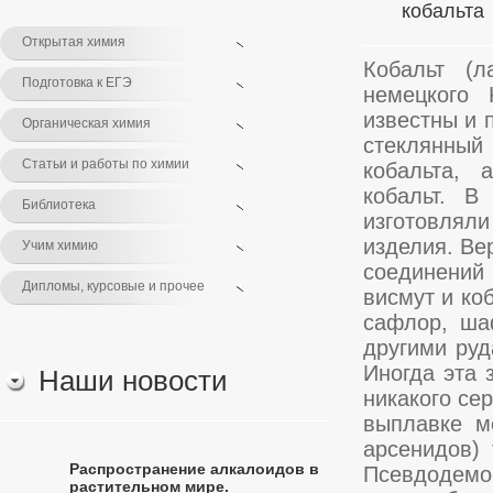
кобальта
Открытая химия
Кобальт (л
Подготовка к ЕГЭ
немецкого 
известны и 
Органическая химия
стеклянный 
Статьи и работы по химии
кобальта, 
кобальт. В
Библиотека
изготовляли
изделия. Ве
Учим химию
соединений
Дипломы, курсовые и прочее
висмут и ко
сафлор, ша
другими руд
Иногда эта 
Наши новости
никакого се
выплавке м
арсенидов)
Распространение алкалоидов в
Псевдодемо
растительном мире.