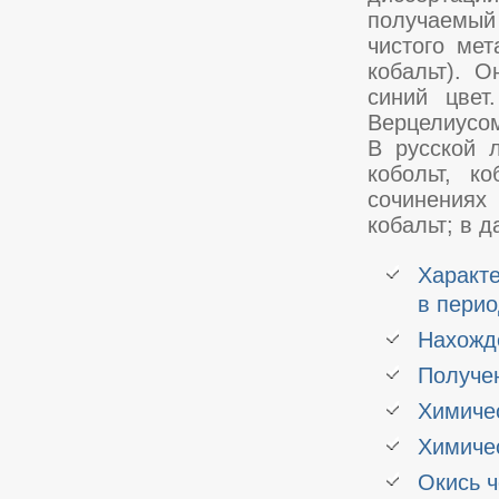
получаемый
чистого мет
кобальт). 
синий цвет
Верцелиусо
В русской л
кобольт, к
сочинениях
кобальт; в 
Характе
в пери
Нахожд
Получе
Химичес
Химичес
Окись ч