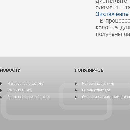
дистилляте
элемент – та
Заключение
В процессе
колонна для
получены да
НОВОСТИ
ПОПУЛЯРНОЕ
Интересное о каучуке
История косметики
Мышьяк в быту
Обмен углеводов
Растворы и растворители
Основные химические закон