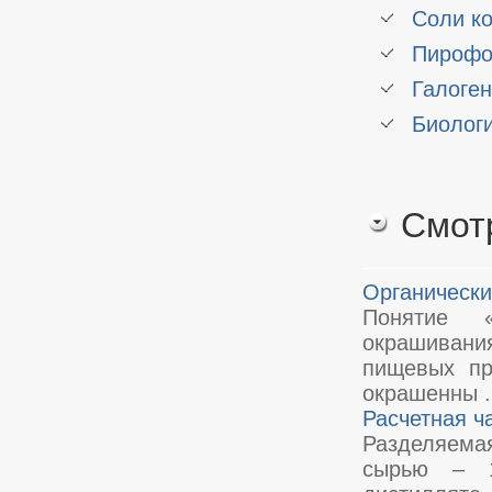
Соли ко
Пирофо
Галоге
Биологи
Смот
Органически
Понятие «
окрашивания
пищевых пр
окрашенны .
Расчетная ч
Разделяемая
сырью – 1