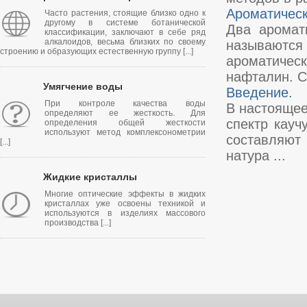
Ароматическ
Часто растения, стоящие близко одно к
другому в системе ботанической
Два аромат
классификации, заключают в себе ряд
алкалоидов, весьма близких по своему
называютс
строению и образующих естественную группу [...]
ароматичес
нафталин. С
Умягчение воды
Введение.
При контроле качества воды
В настояще
определяют ее жесткость. Для
спектр кауч
определения общей жесткости
используют метод комплексонометрии
составляют 
[...]
натура ...
Жидкие кристаллы
Многие оптические эффекты в жидких
кристаллах уже освоены техникой и
используются в изделиях массового
производства [...]