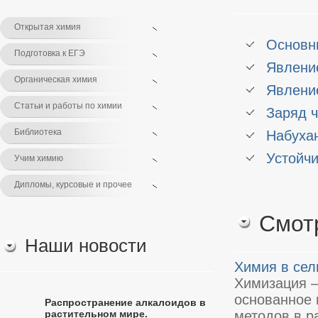
Открытая химия
Основн
Подготовка к ЕГЭ
Явлени
Органическая химия
Явлени
Статьи и работы по химии
Заряд 
Библиотека
Набуха
Устойч
Учим химию
Дипломы, курсовые и прочее
Смот
Наши новости
Химия в сел
Химизация —
основанное 
Распространение алкалоидов в
растительном мире.
методов в ра