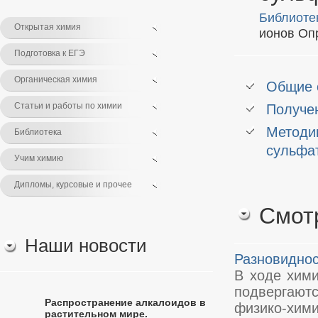
Библиоте
Открытая химия
ионов Оп
Подготовка к ЕГЭ
Органическая химия
Общие 
Статьи и работы по химии
Получен
Методик
Библиотека
сульфат
Учим химию
Дипломы, курсовые и прочее
Смот
Наши новости
Разновиднос
В ходе хими
подвергают
Распространение алкалоидов в
физико-хим
растительном мире.