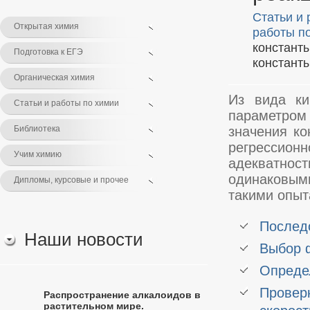
Статьи и 
Открытая химия
работы п
констант
Подготовка к ЕГЭ
константы
Органическая химия
Из вида ки
Статьи и работы по химии
параметром 
Библиотека
значения ко
регрессион
Учим химию
адекватнос
одинаковым
Дипломы, курсовые и прочее
такими опы
Послед
Наши новости
Выбор 
Опреде
Проверк
Распространение алкалоидов в
растительном мире.