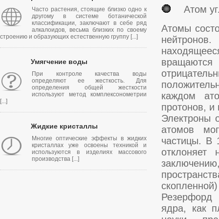
Атом уг
Часто растения, стоящие близко одно к
другому в системе ботанической
классификации, заключают в себе ряд
Атомы состо
алкалоидов, весьма близких по своему
строению и образующих естественную группу [...]
нейтронов.
находящееся
вращаются 
Умягчение воды
отрицательн
При контроле качества воды
определяют ее жесткость. Для
положительн
определения общей жесткости
каждом ато
используют метод комплексонометрии
[...]
протонов, и
Электроны о
Жидкие кристаллы
атомов мог
Многие оптические эффекты в жидких
частицы. В 
кристаллах уже освоены техникой и
отклоняет 
используются в изделиях массового
производства [...]
заключению,
пространст
скопленной)
Резерфорд 
ядра, как 