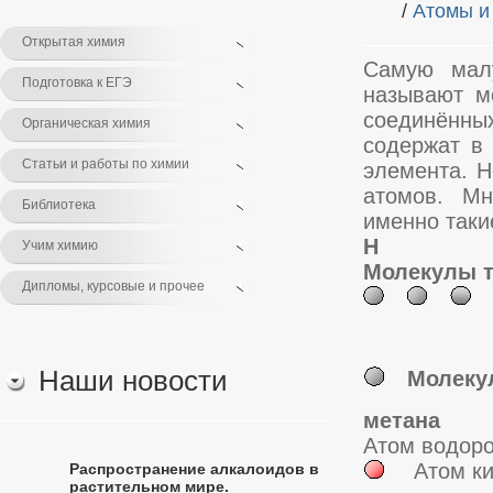
/
Атомы и
Открытая химия
Самую малу
Подготовка к ЕГЭ
называют м
соединённы
Органическая химия
содержат в 
Статьи и работы по химии
элемента. Н
атомов. Мн
Библиотека
именно таки
H
Учим химию
Молекулы т
Дипломы, курсовые и прочее
Наши новости
Молеку
метана
Атом водор
Атом к
Распространение алкалоидов в
растительном мире.