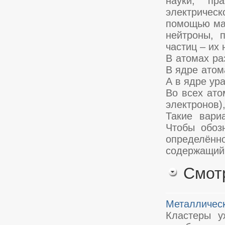
науки, пр
электричес
помощью мат
нейтроны, 
частиц – их
В атомах ра
В ядре атом
А в ядре ур
Во всех ато
электронов)
Такие вари
Чтобы обоз
определённ
содержащий 
Смот
Металличес
Кластеры у