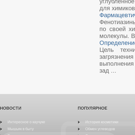
углубленное
для химиков
Фармацевтич
Фенотиазины
по своей хи
молекулы. В
Определени
Цель техни
загрязнени
выполнения 
зад ...
НОВОСТИ
ПОПУЛЯРНОЕ
Интересное о каучуке
История косметики
Мышьяк в быту
Обмен углеводов