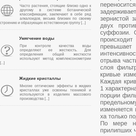
переноситс
Часто растения, стоящие близко одно к
другому в системе ботанической
задерживает
классификации, заключают в себе ряд
зернистой з
алкалоидов, весьма близких по своему
строению и образующих естественную группу [...]
двух проти
суффозии. 
Умягчение воды
происходит
превышает 
При контроле качества воды
определяют ее жесткость. Для
интенсивнос
определения общей жесткости
используют метод комплексонометрии
отрыва част
[...]
слоя фильтр
кривые изме
Жидкие кристаллы
Каждая крив
Многие оптические эффекты в жидких
1 характерн
кристаллах уже освоены техникой и
порции филь
используются в изделиях массового
производства [...]
предельному
изменяется 
ха только п
По мере на
прилипших ч