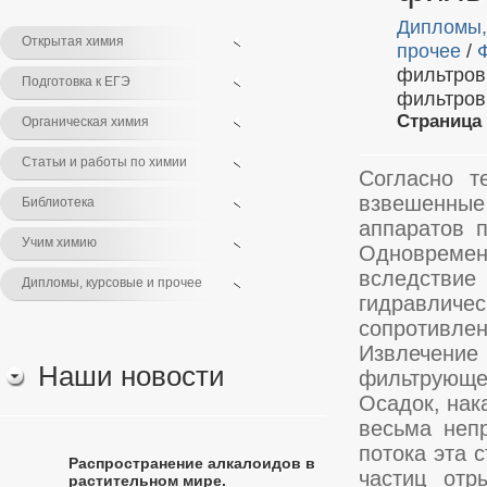
Дипломы,
Открытая химия
прочее
/
фильтров
Подготовка к ЕГЭ
фильтров
Страница 
Органическая химия
Статьи и работы по химии
Согласно т
взвешенные
Библиотека
аппаратов п
Учим химию
Одновреме
вследствие
Дипломы, курсовые и прочее
гидравличес
сопротивлен
Извлечени
Наши новости
фильтрующе
Осадок, нак
весьма неп
потока эта 
Распространение алкалоидов в
частиц отр
растительном мире.