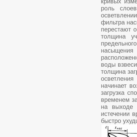
кривых изме
роль слоев
осветвлени
фильтра нас
перестают о
толщина уч
предельног
насыщения
расположенн
воды взвеси
толщина заг
осветления
начинает во
загрузка сп
временем за
на выходе 
истечении в
быстро ухудш