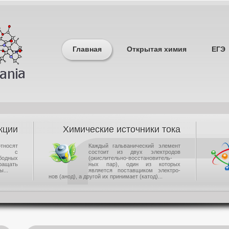
Главная
Открытая химия
ЕГЭ
кции
Химические источники тока
носят
Каждый гальванический элемент
щие с
состоит из двух электродов
одных
(окислительно-восстановитель-
ращать
ных пар), один из которых
...
является поставщиком электро-
нов (анод), а другой их принимает (катод)...