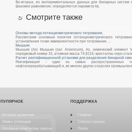
Во-вторых, из экспериментальных данных для бинарных систем с 
фазовое равновесие, определяется параметр kij.
Смотрите также
Основы метода потенциометрического титрования.
Рассмотрим основные понятия потенциометрического титрован
установления точки эквивалентности при титровании. ...
Мышьяк
Мышьяк (As) Мышьяк (лат. Arsenicum), As, химический элемент
порядковый номер 33, атомная масса 74,9216; кристаллы серо-стальн
Расчет ректификационной установки для разделения бинарной сме
Ректификация - один из самых распространенных тех
нефтеперерабатывающей и, во многих других отраслях промышленнос
ОПУЛЯРНОЕ
ПОДДЕРЖКА
История косметики
Главная
Обмен углеводов
Список страниц
Основные химические законы
Поиск