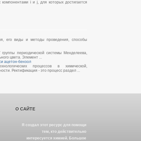
компонентами i и j, для которых достигается
ия, его виды и методы проведения, способы
 V группы периодической системы Менделеева,
ого цвета. Элемент ...
си ацетон-бензол
нологических процессов в химической,
ти. Ректификация - это процесс раздел ...
О САЙТЕ
Я создал этот ресурс для помощи
тем, кто действительно
интересуется химией. Большое