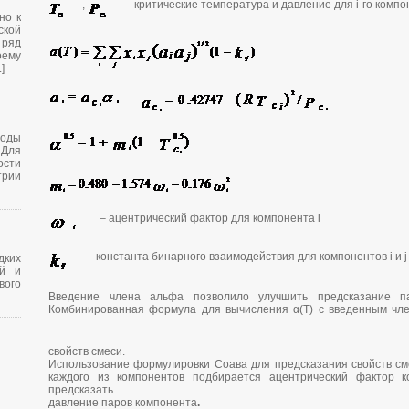
,
– критические температура и давление для i-го комп
но к
кой
 ряд
оему
]
оды
Для
сти
трии
– ацентрический фактор для компонента i
– константа бинарного взаимодействия для компонентов i и j
дких
ой и
вого
Введение члена альфа позволило улучшить предсказание па
Комбинированная формула для вычисления α(Т) с введенным ч
свойств смеси.
Использование формулировки Соава для предсказания свойств сме
каждого из компонентов подбирается ацентрический фактор к
предсказать
давление паров компонента
.