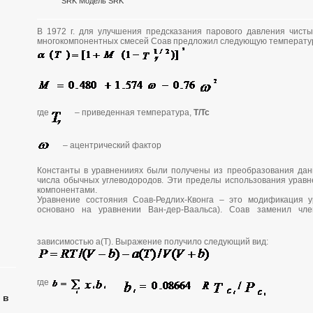
SRK Модель SRK
В 1972 г. для улучшения предсказания парового давления чист
многокомпонентных смесей Соав предложил следующую температур
где
– приведенная температура,
Т/Тс
– ацентрический фактор
Константы в уравненииях были получены из преобразования дан
числа обычных углеводородов. Эти пределы использования урав
компонентами.
Уравнение состояния Соав-Редлих-Квонга – это модификация у
основано на уравнении Ван-дер-Ваальса). Соав заменил ч
зависимостью а(Т). Выражение получило следующий вид:
где
 в