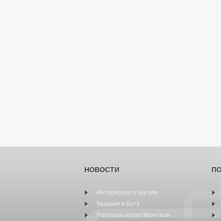
НОВОСТИ
П
Интересное о каучуке
Мышьяк в быту
Растворы и растворители