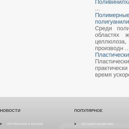
Поливинилх
...
Полимерны
полигуанил
Среди пол
областях ж
целлюлоза, 
производн ..
Пластически
Пластическ
практическ
время ускоре
НОВОСТИ
ПОПУЛЯРНОЕ
Интересное о каучуке
История косметики