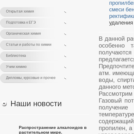
пропилбе
смеси бен
Открытая химия
ректифик
удаления
Подготовка к ЕГЭ
Органическая химия
В данной ра
особенно т
Статьи и работы по химии
получаются
Библиотека
предлагае
Предпочтите
Учим химию
атм. имеюща
Дипломы, курсовые и прочее
воды, спирт
данного мет
Рассмотрим 
Газовый пот
Наши новости
получение 
температу
содержащий
пропилен, а
Распространение алкалоидов в
растительном мире.