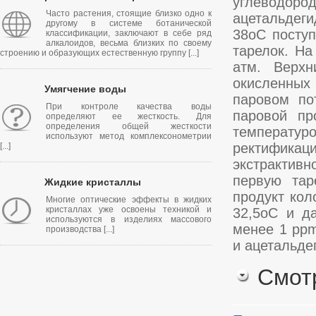
углеводоро
Часто растения, стоящие близко одно к
ацетальдеги
другому в системе ботанической
38оС поступ
классификации, заключают в себе ряд
алкалоидов, весьма близких по своему
тарелок. На
строению и образующих естественную группу [...]
атм. Верх
окисленных
Умягчение воды
паровом по
При контроле качества воды
паровой пр
определяют ее жесткость. Для
определения общей жесткости
температур
используют метод комплексонометрии
ректификаци
[...]
экстрактив
первую тар
Жидкие кристаллы
продукт кол
Многие оптические эффекты в жидких
кристаллах уже освоены техникой и
32,5оС и д
используются в изделиях массового
менее 1 pp
производства [...]
и ацетальде
Смот