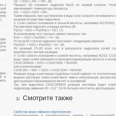
S2- + H2O « HS- + OH-. (6)
но к
Процесс (6) отражает гидролиз Na2S по первой ступени. Чтоб
кой
увеличивают температуру процесса:
 ряд
HS- + H2O « H2S + OH-.
оему
Таким образом, при растворении в воде соли сильного основания 
]
реакцию вследствие гидролиза.
3. Соли слабого основания и сильной кислоты, например Al2(SO4)3, 
Рассмотрим гидролиз хлорида железа (II):
FeCl2 + H2O « Fe(OH)Cl + HCl. (7)
В ионном виде этот процесс можно записать так:
Fe2+ + H2O « Fe(OH)+ + H+. (8)
оды
По второй ступени гидролиз протекает следующим образом:
Для
Fe(OH)+ + H2O « Fe(OH)2 + H+. (9)
сти
Из реакций (7)-(9) ясно, что в результате гидролиза солей с
трии
приобретает кислую реакцию.
4. Соли слабого основания и слабой кислоты, например Al2S3, Cr
воде таких солей образуются малодиссоциирующие кислота и основ
CH3COONH4 + H2O « CH3COOH + NH4OH
или в ионном виде:
CH3COO- + NH+ + H2O « CH3COOH + NH4OH.
дких
Реакция среды в растворах подобных солей зависит от относительн
ой и
водные растворы таких солей могут иметь нейтральную, кислую ил
вого
диссоциации образующихся кислот и оснований.
Так, при гидролизе CH3COONH4 реакция раствора будет слабо
гидроксида аммония (K = 6,3 * 10-5) больше константы диссоциации у
Смотрите также
Свойства краун-эфиров и фуллеренов
Нанотехнология и наноматериалы наряду с биотехнологией