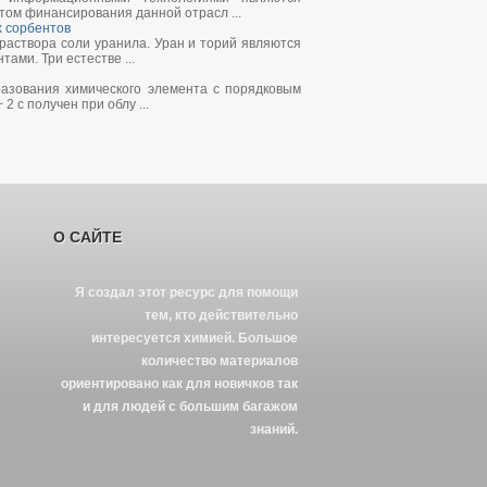
том финансирования данной отрасл ...
х сорбентов
раствора соли уранила. Уран и торий являются
ми. Три естестве ...
азования химического элемента с порядковым
 с получен при облу ...
О САЙТЕ
Я создал этот ресурс для помощи
тем, кто действительно
интересуется химией. Большое
количество материалов
ориентировано как для новичков так
и для людей с большим багажом
знаний.