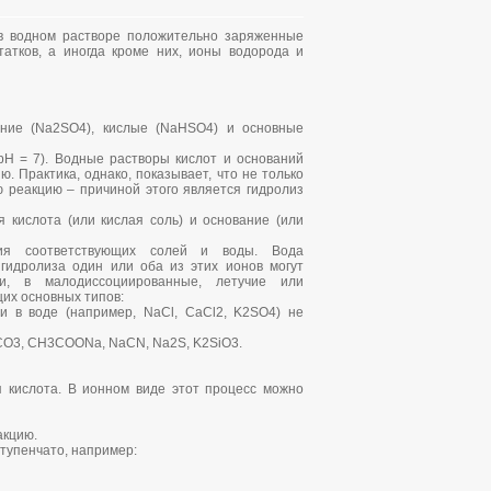
в водном растворе положительно заряженные
атков, а иногда кроме них, ионы водорода и
ние (Na2SO4), кислые (NaHSO4) и основные
pH = 7). Водные растворы кислот и оснований
. Практика, однако, показывает, что не только
ю реакцию – причиной этого является гидролиз
я кислота (или кислая соль) и основание (или
ция соответствующих солей и воды. Вода
гидролиза один или оба из этих ионов могут
и, в малодиссоциированные, летучие или
их основных типов:
и в воде (например, NaCl, CaCl2, K2SO4) не
2CO3, CH3COONa, NaCN, Na2S, K2SiO3.
я кислота. В ионном виде этот процесс можно
акцию.
тупенчато, например: