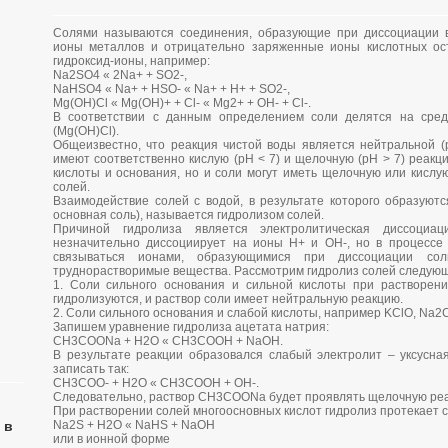
Солями называются соединения, образующие при диссоциации 
ионы металлов и отрицательно заряженные ионы кислотных ост
гидроксид-ионы, например:
Na2SO4 « 2Na+ + SO2-,
NaHSO4 « Na+ + HSO- « Na+ + H+ + SO2-,
Mg(OH)Cl « Mg(OH)+ + Cl- « Mg2+ + OH- + Cl-.
В соответствии с данным определением соли делятся на сред
(Mg(OH)Cl).
Общеизвестно, что реакция чистой воды является нейтральной (
имеют соответственно кислую (pH < 7) и щелочную (pH > 7) реакцию
кислоты и основания, но и соли могут иметь щелочную или кислу
солей.
Взаимодействие солей с водой, в результате которого образуютс
основная соль), называется гидролизом солей.
Причиной гидролиза является электролитическая диссоциа
незначительно диссоциирует на ионы H+ и OH-, но в процессе 
связываться ионами, образующимися при диссоциации сол
труднорастворимые вещества. Рассмотрим гидролиз солей следующ
1. Соли сильного основания и сильной кислоты при растворени
гидролизуются, и раствор соли имеет нейтральную реакцию.
2. Соли сильного основания и слабой кислоты, например KClO, Na
Запишем уравнение гидролиза ацетата натрия:
CH3COONa + H2O « CH3COOH + NaOH.
В результате реакции образовался слабый электролит – уксусна
записать так:
CH3COO- + H2O « CH3COOH + OH-.
Следовательно, раствор CH3COONa будет проявлять щелочную ре
При растворении солей многоосновных кислот гидролиз протекает с
 в
Na2S + H2O « NaHS + NaOH
или в ионной форме