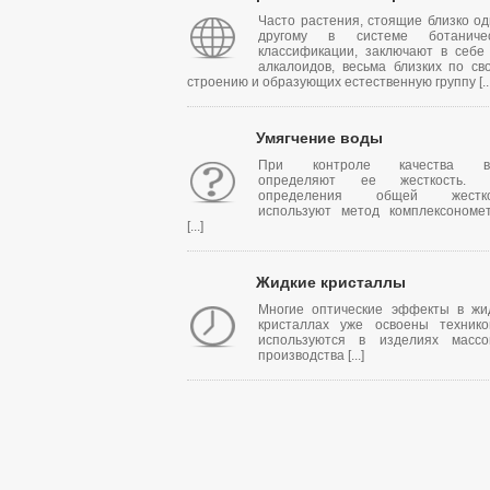
Часто растения, стоящие близко од
другому в системе ботаничес
классификации, заключают в себе
алкалоидов, весьма близких по св
строению и образующих естественную группу [...
Умягчение воды
При контроле качества в
определяют ее жесткость. 
определения общей жестко
используют метод комплексономе
[...]
Жидкие кристаллы
Многие оптические эффекты в жи
кристаллах уже освоены техник
используются в изделиях массо
производства [...]