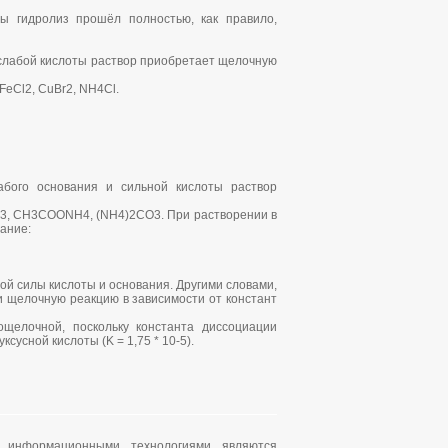
ы гидролиз прошёл полностью, как правило,
и слабой кислоты раствор приобретает щелочную
FeCl2, CuBr2, NH4Cl.
лабого основания и сильной кислоты раствор
2S3, CH3COONH4, (NH4)2CO3. При растворении в
ание:
ой силы кислоты и основания. Другими словами,
и щелочную реакцию в зависимости от констант
щелочной, поскольку константа диссоциации
ксусной кислоты (K = 1,75 * 10-5).
, информационными технологиями являются