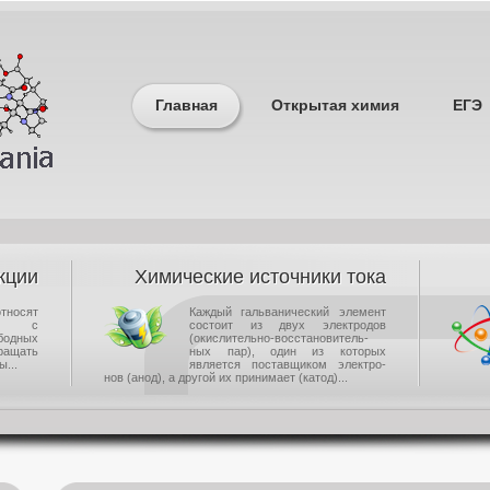
Главная
Открытая химия
ЕГЭ
кции
Химические источники тока
носят
Каждый гальванический элемент
щие с
состоит из двух электродов
одных
(окислительно-восстановитель-
ращать
ных пар), один из которых
...
является поставщиком электро-
нов (анод), а другой их принимает (катод)...