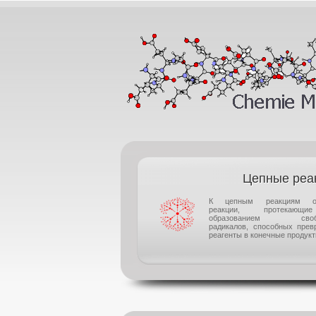
Цепные реа
К цепным реакциям от
реакции, протекаю
образованием своб
радикалов, способных прев
реагенты в конечные продукты