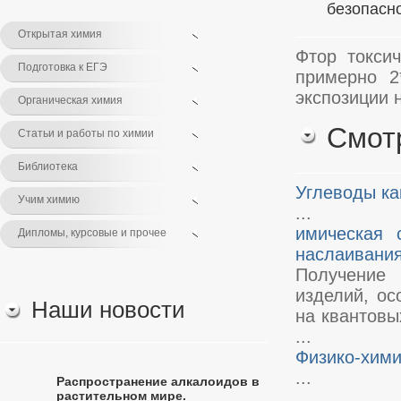
безопасно
Открытая химия
Фтор токсич
Подготовка к ЕГЭ
примерно 2
экспозиции н
Органическая химия
Смот
Статьи и работы по химии
Библиотека
Углеводы ка
Учим химию
...
имическая 
Дипломы, курсовые и прочее
наслаивани
Получение
изделий, ос
Наши новости
на квантовы
...
Физико-хими
...
Распространение алкалоидов в
растительном мире.