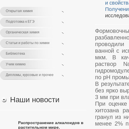
и свойств
Получени
Открытая химия
исследов
Подготовка к ЕГЭ
Формовочны
Органическая химия
разбавлен
Статьи и работы по химии
проводили 
ванной с ис
Библиотека
мкм. В кач
раствор N
Учим химию
гидромодуле
Дипломы, курсовые и прочее
по рН промы
В результат
без ярко вы
3 мм при вл
Наши новости
При оценке
хитозана р
гранул из н
Распространение алкалоидов в
менее 2% п
растительном мире.