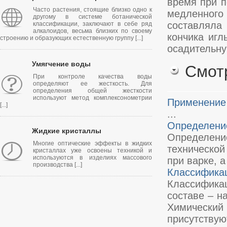
время при п
Часто растения, стоящие близко одно к
медленного 
другому в системе ботанической
составляла
классификации, заключают в себе ряд
алкалоидов, весьма близких по своему
кончика иг
строению и образующих естественную группу [...]
осадительну
Умягчение воды
Смот
При контроле качества воды
определяют ее жесткость. Для
определения общей жесткости
используют метод комплексонометрии
Применение 
[...]
...
Определени
Жидкие кристаллы
Определени
Многие оптические эффекты в жидких
технической
кристаллах уже освоены техникой и
используются в изделиях массового
при варке, 
производства [...]
Классификац
Классифика
составе – н
Химически
присутствуют