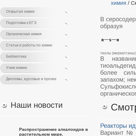
химия
/ С
Открытая химия
В серосодер
Подготовка к ЕГЭ
образуя
Органическая химия
Статьи и работы по химии
тиолы (меркаптаны)
Библиотека
В названи
тиоальдегид
Учим химию
более сил
запахом; не
Дипломы, курсовые и прочее
Сульфокисл
органическо
Наши новости
Смот
Реакторы ид
Распространение алкалоидов в
Вариант № 1
растительном мире.