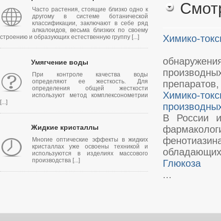
Смот
Часто растения, стоящие близко одно к
другому в системе ботанической
классификации, заключают в себе ряд
алкалоидов, весьма близких по своему
Химико-токс
строению и образующих естественную группу [...]
В России
обнаружен
Умягчение воды
производны
При контроле качества воды
определяют ее жесткость. Для
препаратов, 
определения общей жесткости
Химико-то
используют метод комплексонометрии
[...]
производны
В России и
Жидкие кристаллы
фармаколо
фенотиазин
Многие оптические эффекты в жидких
кристаллах уже освоены техникой и
обладающих 
используются в изделиях массового
производства [...]
Глюкоза
...